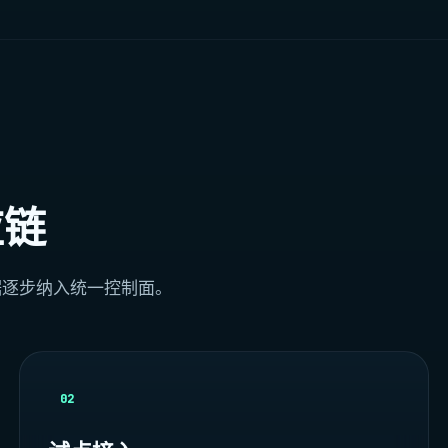
应链
据逐步纳入统一控制面。
02