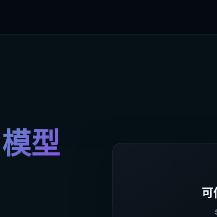
、模型
可