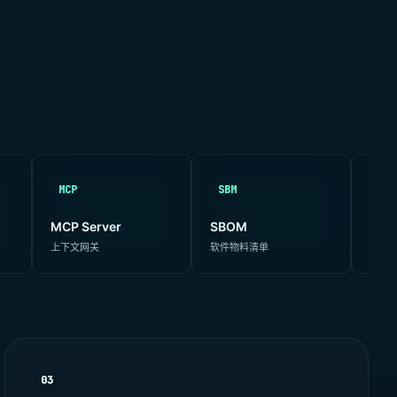
MCP
SBM
SIG
MCP Server
SBOM
Atte
上下文网关
软件物料清单
SLS
03